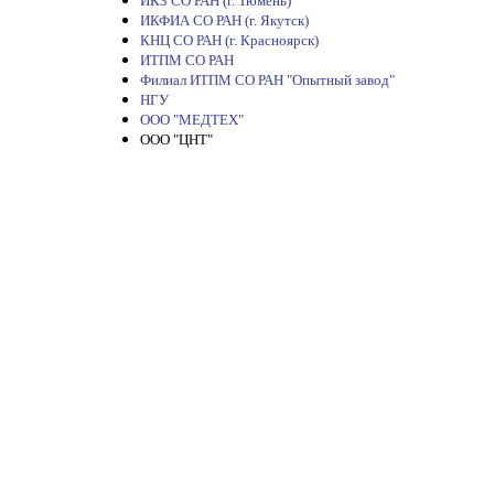
ИКЗ СО РАН (г. Тюмень)
ИКФИА СО РАН (г. Якутск)
КНЦ СО РАН (г. Красноярск)
ИТПМ СО РАН
Филиал ИТПМ СО РАН "Опытный завод"
НГУ
ООО "МЕДТЕХ"
ООО "ЦНТ"