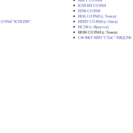
ИНГГ СО РАН
КТИ НП СО РАН
ИЛФ СО РАН
ИОА СО РАН (г. Томск)
 СО РАН "КТИ ПМ"
ИППУ СО РАН (г. Омск)
ИСЗФ (г. Иркутск)
ИОМ СО РАН (г. Томск)
СФ ФКУ НПО "СТиС" МВД РФ