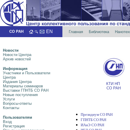
EN
СО РАН
Главная
Библиотека
Нанотех
Новости
Новости Центра
Архив новостей
Информация
Участники и Пользователи
Центра
Издания Центра
КТИ НП
Материалы семинаров
СО РАН
Выставки ГПНТБ СО РАН
Новые поступления
Услуги
Вопросы-ответы
Контакты
Президиум СО РАН
Пользователям
ГПНТБ СО РАН
Вход
ИАиЭ СО РАН
Регистрация