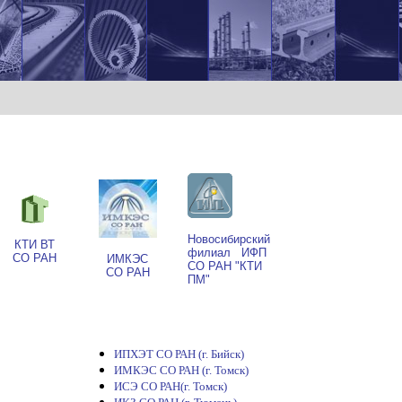
Новосибирский
КТИ ВТ
филиал ИФП
СО РАН
ИМКЭС
СО РАН "КТИ
СО РАН
ПМ"
ИПХЭТ СО РАН (г. Бийск)
ИМКЭС СО РАН (г. Томск)
ИСЭ СО РАН(г. Томск)