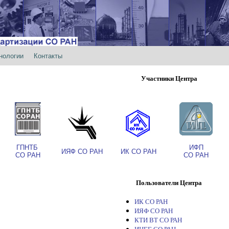
нологии
Контакты
Участники Центра
ГПНТБ
ИФП
ИЯФ СО РАН
ИК СО РАН
СО РАН
СО РАН
Пользователи Центра
ИК СО РАН
ИЯФ СО РАН
КТИ ВТ СО РАН