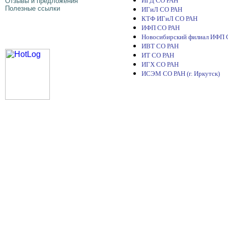
ИГД СО РАН
Отзывы и предложения
Полезные cсылки
ИГиЛ СО РАН
КТФ ИГиЛ СО РАН
ИФП СО РАН
Новосибирский филиал ИФП
ИВТ СО РАН
ИТ СО РАН
ИГХ СО РАН
ИСЭМ СО РАН (г. Иркутск)